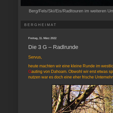
Berg/Fels/Ski/Eis/Radltouren im weiteren U
B E R G H E I M A T
Freitag, 11. März 2022
Die 3 G – Radlrunde
Servus,
heute machten wir eine kleine Runde im westli
G
auting
von Dahoam. Obwohl wir erst etwas spä
nutzen war es doch eine eher frische Unterne