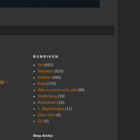
R U B R I K E N
Ski
(683)
Wandern
(616)
Klettern
(488)
ng –
Radl
(376)
Was es sonst noch gibt
(98)
Klettersteig
(59)
Radlreisen
(18)
1. Begehungen
(12)
Über mich
(6)
Eis
(5)
Blog-Archiv