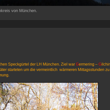
mkreis von München.
chen Speckgürtel der LH München. Ziel war
G
ermering –
G
ilchi
ter starteten um die vermeintlich wärmeren Mittagsstunden zu
hmung.