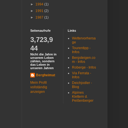
►
1994
(1)
►
1991
(2)
►
1987
(1)
Seitenaufrufe
Links
3,723,9
Wettervorhersa
ge
44
Tourentipp -
Infos
Nicht die Jahre in
Bergsteigen.co
unserem Leben
zählen, sondern
m - Infos
das Leben in
Roberge - Infos
unseren Jahren
Via Ferrata -
Bergheimat
Infos
Mein Profil
Deichjodler -
Blog
vollständig
anzeigen
Alpines
Klettern d.
Peißenberger