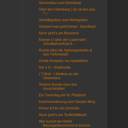
Sonnentour zum Sonnberg
Über den Hahnberg ( wo ist den das
? )
Vormittagstour zum Heimgarten
A bisserl was geht immer : Zäunlkopf
Noch geht’s am Brauneck
Kleines U über der Ludernalm :
Schattlahnerkopf & ...
Runde über die Spitzingscheibe &
das Türkenköpfl
Große Arnspitze via Hasellähne
Die 3 G – Radlrunde
( T-Shirt - ) Klettern an der
Geierwand
Schöne Runde über das
Aurachköpferl
Ein Traumtag am Gr. Pfuitjöchl
Kammwanderung zum Gassler Berg
Pulver & Firn am Schinder
Noch geht’s am Teufelstättkopf
Wer suchet der findet :
Baumgartenschneid & Kreuzb...