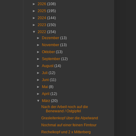
►
2026
(108)
►
2025
(195)
►
2024
(144)
►
2023
(150)
▼
2022
(154)
►
Dezember
(13)
►
November
(13)
►
Oktober
(13)
►
September
(12)
►
August
(14)
►
Juli
(12)
►
Juni
(11)
►
Mai
(8)
►
April
(12)
▼
März
(20)
Nach der Arbeit noch auf die
Benewand / Ostgipfel
Grasleitenkopf über die Alpelwand
Nochmal auf einer feinen Firntour
Rechelkopf und 2 x Mitterberg