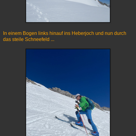
In einem Bogen links hinauf ins Heberjoch und nun durch
das steile Schneefeld ...