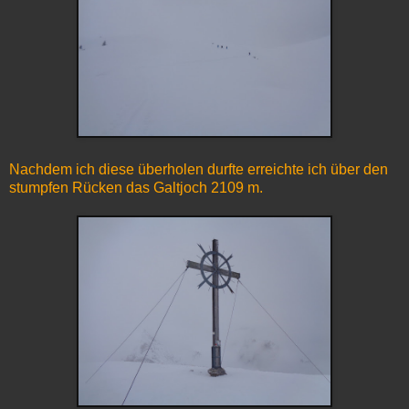
Nachdem ich diese überholen durfte erreichte ich über den
stumpfen Rücken das Galtjoch 2109 m.