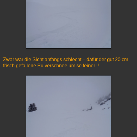
Zwar war die Sicht anfangs schlecht – dafür der gut 20 cm
frisch gefallene Pulverschnee um so feiner !!