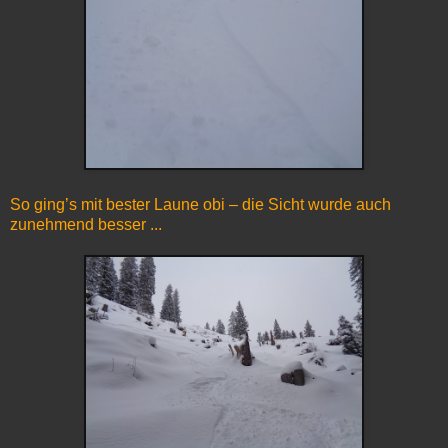
So ging’s mit bester Laune obi – die Sicht wurde auch
zunehmend besser ...