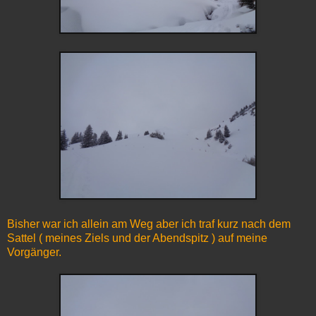
Bisher war ich allein am Weg aber ich traf kurz nach dem
Sattel ( meines Ziels und der Abendspitz ) auf meine
Vorgänger.