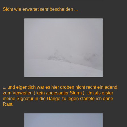
Sicht wie erwartet sehr bescheiden ...
... und eigentlich war es hier droben nicht recht einladend
zum Verweilen ( kein angesagter Sturm ). Um als erster
meine Signatur in die Hänge zu legen startete ich ohne
Rast.