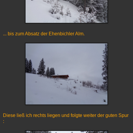
... bis zum Absatz der Ehenbichler Alm.
Diese ließ ich rechts liegen und folgte weiter der guten Spur
: