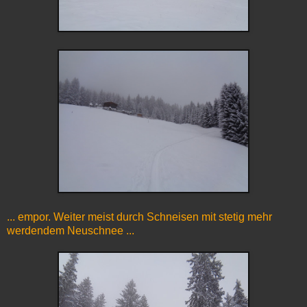
... empor. Weiter meist durch Schneisen mit stetig mehr
werdendem Neuschnee ...