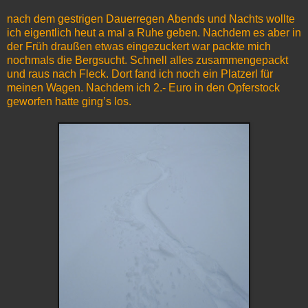
nach dem gestrigen Dauerregen Abends und Nachts wollte
ich eigentlich heut a mal a Ruhe geben. Nachdem es aber in
der Früh draußen etwas eingezuckert war packte mich
nochmals die Bergsucht. Schnell alles zusammengepackt
und raus nach Fleck. Dort fand ich noch ein Platzerl für
meinen Wagen. Nachdem ich 2.- Euro in den Opferstock
geworfen hatte ging’s los.