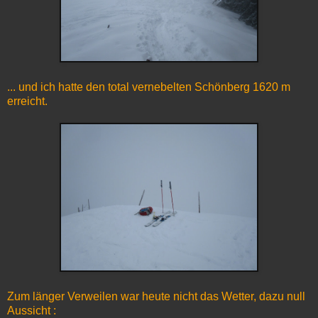
... und ich hatte den total vernebelten Schönberg 1620 m
erreicht.
Zum länger Verweilen war heute nicht das Wetter, dazu null
Aussicht :