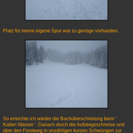
Platz für meine eigene Spur war zu genüge vorhanden.
So erreichte ich wieder die Bachüberschreitung beim ‘
Kalten Wasser ‘. Danach durch die Aufstiegsschneise und
über den Forstweg in unzähligen kurzen Schwüngen zur