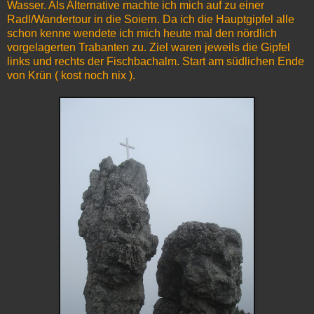
Wasser. Als Alternative machte ich mich auf zu einer
Radl/Wandertour in die Soiern. Da ich die Hauptgipfel alle
schon kenne wendete ich mich heute mal den nördlich
vorgelagerten Trabanten zu. Ziel waren jeweils die Gipfel
links und rechts der Fischbachalm. Start am südlichen Ende
von Krün ( kost noch nix ).