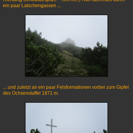
ein paar Latschengassen ...
... und zuletzt an ein paar Felsformationen vorbei zum Gipfel
des Ochsenstaffel 1871 m.