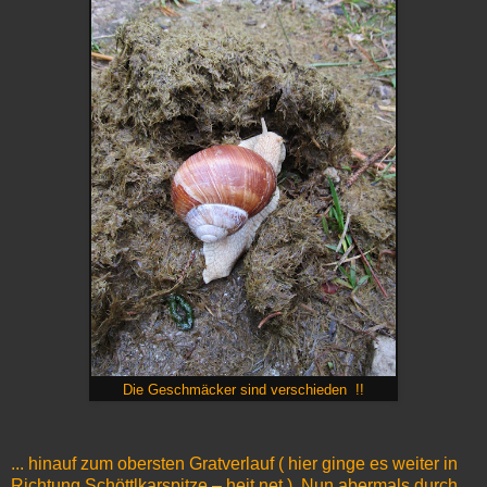
Die Geschmäcker sind verschieden
!!
... hinauf zum obersten Gratverlauf ( hier ginge es weiter in
Richtung Schöttlkarspitze – heit net )
. Nun abermals durch