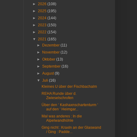
►
2026
(108)
►
2025
(195)
►
2024
(144)
►
2023
(150)
►
2022
(154)
▼
2021
(165)
►
Dezember
(11)
►
November
(12)
►
Oktober
(13)
►
September
(16)
►
August
(9)
▼
Juli
(16)
Kleines U über der Fischbachalm
REHA Runde über d.
Zwieselschrofen
Über den ‘ Kashaxnschartenturm ‘
auf den ‘ Heimgar...
Mal was anderes : In die
Alpelwandhöhle
Ging nicht : Kraxln an der Glaswand
/ Ging : Padde...