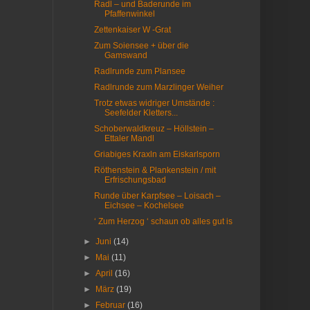
Radl – und Baderunde im
Pfaffenwinkel
Zettenkaiser W -Grat
Zum Soiensee + über die
Gamswand
Radlrunde zum Plansee
Radlrunde zum Marzlinger Weiher
Trotz etwas widriger Umstände :
Seefelder Kletters...
Schoberwaldkreuz – Höllstein –
Ettaler Mandl
Griabiges Kraxln am Eiskarlsporn
Röthenstein & Plankenstein / mit
Erfrischungsbad
Runde über Karpfsee – Loisach –
Eichsee – Kochelsee
‘ Zum Herzog ‘ schaun ob alles gut is
►
Juni
(14)
►
Mai
(11)
►
April
(16)
►
März
(19)
►
Februar
(16)