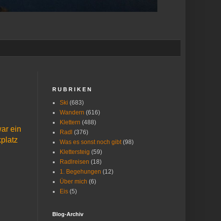
R U B R I K E N
Ski
(683)
Wandern
(616)
Klettern
(488)
ar ein
Radl
(376)
platz
Was es sonst noch gibt
(98)
Klettersteig
(59)
Radlreisen
(18)
1. Begehungen
(12)
Über mich
(6)
Eis
(5)
Blog-Archiv