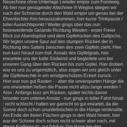
Neuschnee ohne Unterlage ) wieder empor zum Forstweg.
Ab hier nun genügender Altschnee !!! Weglos stiegen wir
nach der Schneise durch den Wald empor um genau bei der
Ehrenbichler Alm herauszukommen, hier kurze Trinkpause /
toller Aussichtspunkt ! Weiter gings über das nun
freierwerdende Gelände Richtung Westen - erster Freier
Blick zur Abendspitze und dem Gipfelrücken des Galtjochs.
Wir legten unsere Spur auf den stumpen Rücken der in
Richtung des Sattels zwischen den zwei Gipfeln zieht. Hier
nun kurz hinauf zum östl. Ansatz des Gipfelgrats, hier
erwartete uns der kalte Südwind und begleitete uns bei
unseren Gang über den Rücken bis zum Gipfel. Hier droben
war es uns zu ungemütlich, also zogen wir uns gleich unter
die Gipfelwechte in ein windgeschützes Eckerl zurück. - -
Hier war nun gut Rasten - - aber die unverspurten Hänge die
uns erwarteten ließen die Pause nicht allzu lange werden !
Also : Anfangs kurz am Rücken, später rechts davon
hinunter zum unteren Ansatz - nun gings in toller Fahrt hinab
: nicht schlecht / hatten wir garnicht so gut erwartet, da die
Sonne doch schon ununterbrochen in die Hänge reinknallte.
Am Ende der freien Flächen gings in den Wald hinein, hier
war der Schnee doch schon recht schwer aber noch, mit
etwas Krafteinsatz, gut fahrbar. Der Hang bei den