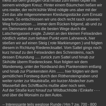
meist auf dem grasigen Grat hinauf zum freien Gipfel mit
seinem windigen Kreuz. Hinter einem Bäumchen ließen wir
uns nieder, der recht kühle Wind nötigte uns aber mit der
Zeit das alle mitgenommenen Kleidungsstücke zum Einsatz
kamen. So entschlossen wir uns doch recht rasch unseren
Weg fortzusetzen .... immer dem Rücken folgend, ab und zu
ein Steinmann der uns die besten Wege durch die
Latschengassen zeigte. Zuletzt an den kleinen Felswänden
nördlich vorbei zum tiefsten Punkt vorm Lahnereck, hier
stießen wir auf einen Steig ( rote Markierungen ) und folgten
diesem in Richtung Riederecksattel. Vom Sattel gings noch
kurz hinauf zu den Felswänden des Schreisteins, nach
dessen Erkundung ..... zurück zum Sattel und hinab zur
Skihütte überm Riederecksee. Nun folgten wir dem
Wanderweg, unter der Nordwand des Plankenstein entlang
und hinab zur Plankenstein Alm ........ hier folgten wir dem
gemütlichen Forstweg durch den Röthensteingraben und
weiter runter zur Mautstraße, ein kurzer Abstecher zum
Wasserfall des Schiffbachs mußte aber noch sein.
Auf der Straße kurz hinauf zur Wildbachhütte / Einkehr - - -
und über die Monialm zu den Autos.
-- Interessante teils weglose Runde / Hm ? zw. 700 - 800