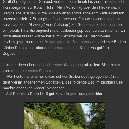
Grathöhe folgend am Graseck vorbei, später hinab bis zum Erreichen des
Forstwegs der zur Kotalm führt. Mein Vorschlag über den Heckenbach
weglos abzusteigen wurde widererwarten sofort abgelehnt - mir eigentlich
unverständlich !? So gings anfangs über den Forstweg wieder hinab bis
kurz nach dem Abzweig ( vom Aufstieg ) zur Sonnenspitz. Hier nahmen
wir jeweils links die angenehmeren Abkürzungspfade, zuletzt machten wir
noch einen kurzen Abstecher zum Klettergarten der Betongwand ..........
letzlich gings runter zum Ausgangspunkt. Nun gab's das verdiente Bad im
kühlen Kochelsee - aber sehr schee + noch a Kugel Eis gab's als
Zugabe !!
-- kurze, doch überraschend schöne Wanderung mit tollem Blick hinab
zum stets lockenden Kochelsee
-- War heute nur eine nur etwas schweißtreibende Angelegenheit ( man
geht viel im angenehmen Schatten ), das folgende Bad im zapfigen See
machte aber alles wieder ' vergessen '
-- Auf Kompass Karte Nr. 6 gut zu verfolgen - ausgeschildert