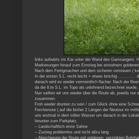
links aufwärts ins Kar unter der Wand des Gamsangers. Hi
Markierungen hinauf zum Einstieg bei einzelnem goldenen B
Nach dem Fertigmachen und dem sicheren verstauen ( kein 
In der ersten S.L. recht leicht + etwas brüchig .............
danach wird es wieder vermeintlich flacher. Nach der Been
da die 8.te S.L. im Topo als unlohnend bezeichnet wurde, 
Nun seilten wir uns wieder über die Route ab, jeweils nur 
zusammen.
Froh wieder drunten zu sein / zum Glück ohne eine Sch
Ferchensee ( auf die bisher 2 Längen der Neutour im mitt
uns erstmal in dem tollen Wasser um danach in der Lokali
hinunter zum Parkplatz.
-- Landschaftlich erste Sahne
-- Zustieg problemlos und nicht allzu lang
-- Absicherung der Route mit goldenen, verzinkten Bohrh