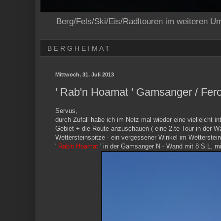
Berg/Fels/Ski/Eis/Radltouren im weiteren U
B E R G H E I M A T
Mittwoch, 31. Juli 2013
' Rab'n Hoamat ' Gamsanger / Fer
Servus,
durch Zufall habe ich im Netz mal wieder eine vielleicht
Gebiet + die Route anzuschauen ( eine 2.te Tour in der Wa
Wettersteinspitze - ein vergessener Winkel im Wetterstein
'
Rab'n Hoamat
' in der Gamsanger N - Wand mit 8 S.L. mit