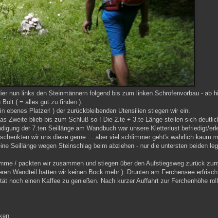
er nun links den Steinmännern folgend bis zum linken Schrofenvorbau - ab hi
olt ( = alles gut zu finden ).
ebenes Platzerl ) der zurückbleibenden Utensilien stiegen wir ein.
. das Zweite blieb bis zum Schluß so ! Die 2.te + 3.te Länge steilen sich deutlic
digung der 7.ten Seillänge am Wandbuch war unsere Kletterlust befriedigt/erle
schenkten wir uns diese gerne ... aber viel schlimmer geht's wahrlich kaum m
eine Seillänge wegen Steinschlag beim abziehen - nur die untersten beiden leg
ramme
/ packten wir zusammen und stiegen über den Aufstiegsweg zurück zu
leren Wandteil hatten wir keinen Bock mehr ). Drunten am Ferchensee erfrisch
tät noch einen Kaffee zu genießen. Nach kurzer Auffahrt zur Ferchenhöhe roll
aken