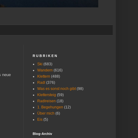
R U B R I K E N
Ski
(683)
Wandern
(616)
s neue
Klettern
(488)
Radl
(376)
Was es sonst noch gibt
(98)
Klettersteig
(59)
Radlreisen
(18)
1. Begehungen
(12)
Über mich
(6)
Eis
(5)
Blog-Archiv