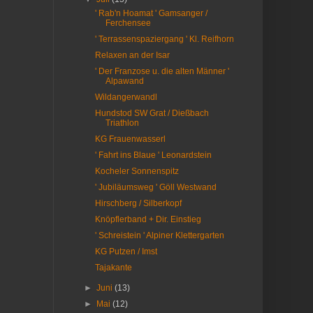
' Rab'n Hoamat ' Gamsanger /
Ferchensee
' Terrassenspaziergang ' Kl. Reifhorn
Relaxen an der Isar
' Der Franzose u. die alten Männer '
Alpawand
Wildangerwandl
Hundstod SW Grat / Dießbach
Triathlon
KG Frauenwasserl
' Fahrt ins Blaue ' Leonardstein
Kocheler Sonnenspitz
' Jubiläumsweg ' Göll Westwand
Hirschberg / Silberkopf
Knöpflerband + Dir. Einstieg
' Schreistein ' Alpiner Klettergarten
KG Putzen / Imst
Tajakante
►
Juni
(13)
►
Mai
(12)