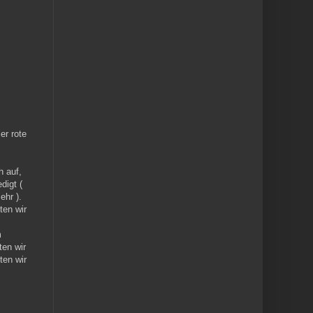
er rote
h auf,
digt (
ehr ).
ten wir
m
ten wir
ten wir