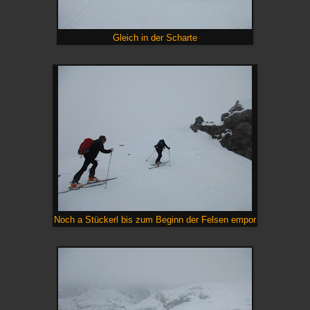
Gleich in der Scharte
Noch a Stückerl bis zum Beginn der Felsen empor