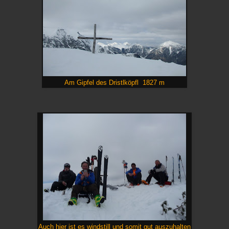
Am Gipfel des Dristlköpfl 1827 m
Auch hier ist es windstill und somit gut auszuhalten