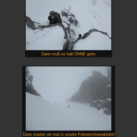
Dann muß es halt OHNE gehn
Dann starten wir mal in unsere Pulverschneeabfahrt