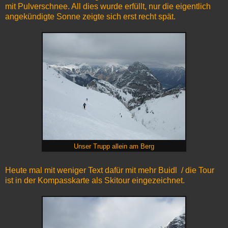
mit Pulverschnee. All dies wurde erfüllt, nur die eigentlich
angekündigte Sonne zeigte sich erst recht spät.
Unser Trupp allein am Berg
Heute mal mit weniger Text dafür mit mehr Buidl / die Tour
ist in der Kompasskarte als Skitour eingezeichnet.