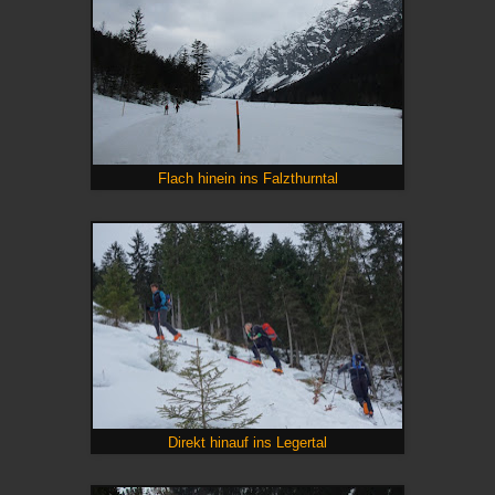
Flach hinein ins Falzthurntal
Direkt hinauf ins Legertal