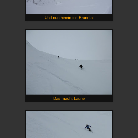
Und nun hinein ins Brunntal
Das macht Laune