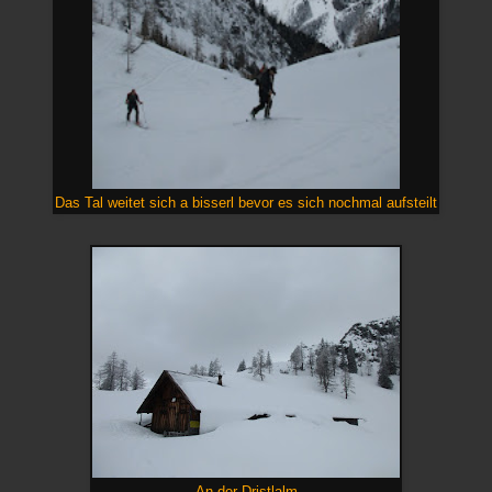
Das Tal weitet sich a bisserl bevor es sich nochmal aufsteilt
An der Dristlalm